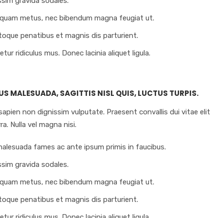
sim gravida sodales.
 quam metus, nec bibendum magna feugiat ut.
atoque penatibus et magnis dis parturient.
ur ridiculus mus. Donec lacinia aliquet ligula.
US MALESUADA, SAGITTIS NISL QUIS, LUCTUS TURPIS.
sapien non dignissim vulputate. Praesent convallis dui vitae elit
ra. Nulla vel magna nisi.
alesuada fames ac ante ipsum primis in faucibus.
sim gravida sodales.
 quam metus, nec bibendum magna feugiat ut.
atoque penatibus et magnis dis parturient.
ur ridiculus mus. Donec lacinia aliquet ligula.