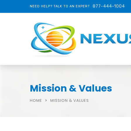
877-444-1004
NEED HELP? TALK TO AN EXPERT
Mission & Values
HOME
MISSION & VALUES