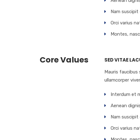
Aenean dignis
Nam suscipit
Orci varius n
Montes, nascet
Core Values
SED VITAE LAC
Mauris faucibus 
ullamcorper viver
Interdum et m
Aenean dignis
Nam suscipit
Orci varius n
Montes, nascet