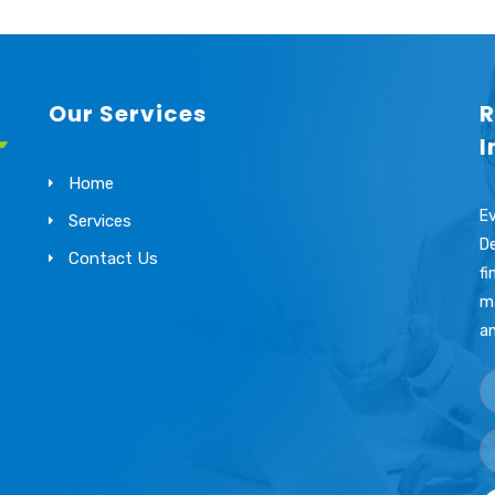
Our Services
R
I
Home
Ev
Services
De
Contact Us
fi
ma
an