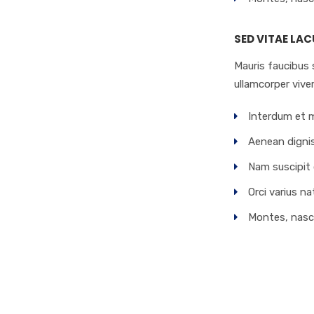
SED VITAE LAC
Mauris faucibus 
ullamcorper viver
Interdum et m
Aenean dignis
Nam suscipit
Orci varius n
Montes, nascet